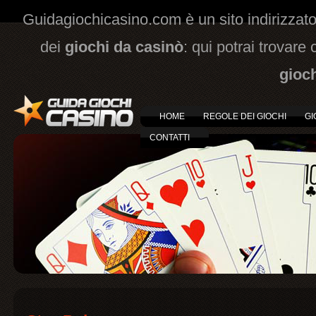
Guidagiochicasino.com è un sito indirizzat
dei
giochi da casinò
: qui potrai trovare
gioc
HOME
REGOLE DEI GIOCHI
GI
CONTATTI