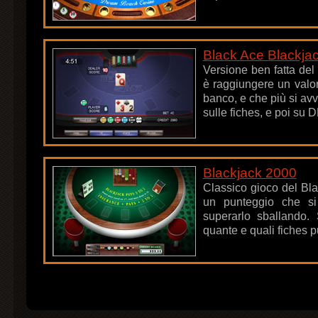
Black Ace Blackja
Versione ben fatta del
è raggiungere un valor
banco, e che più si avv
sulle fiches, e poi su D
Blackjack 2000
Classico gioco del Bla
un punteggio che s
superarlo sballando.
quante e quali fiches p