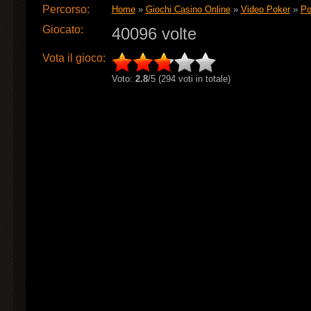
Percorso:
Home
»
Giochi Casino Online
»
Video Poker
»
Po
Giocato:
40096 volte
Vota il gioco:
Voto:
2.8
/5 (
294
voti in totale)