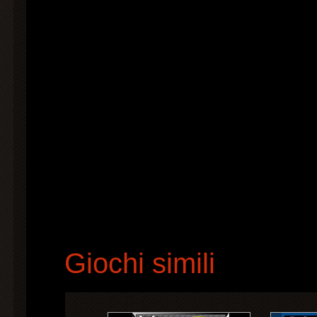
Giochi simili