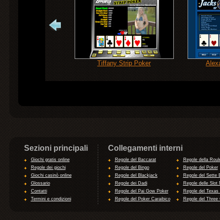
Tiffany Strip Poker
Alex
Sezioni principali
Collegamenti interni
Giochi gratis online
Regole del Baccarat
Regole della Roul
Regole dei giochi
Regole del Bingo
Regole del Poker
Giochi casinò online
Regole del Blackjack
Regole del Sette
Glossario
Regole dei Dadi
Regole delle Slot
Contatti
Regole del Pai Gow Poker
Regole del Texas
Termini e condizioni
Regole del Poker Caraibico
Regole del Three