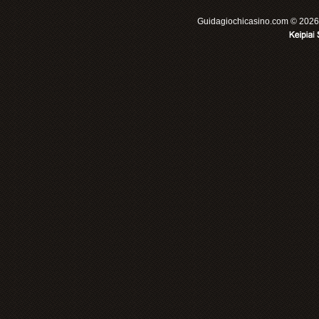
Guidagiochicasino.com © 2026