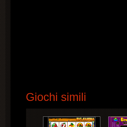
Giochi simili