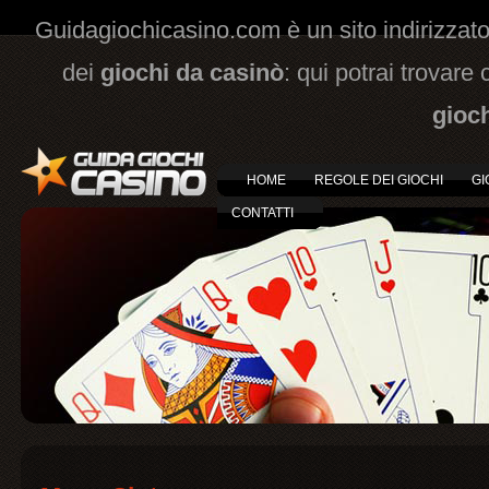
Guidagiochicasino.com è un sito indirizzat
dei
giochi da casinò
: qui potrai trovare
gioc
HOME
REGOLE DEI GIOCHI
GI
CONTATTI