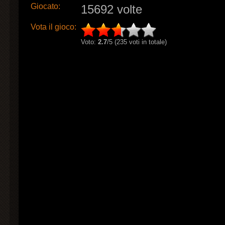
Giocato:
15692 volte
Vota il gioco:
Voto:
2.7
/5 (
235
voti in totale)