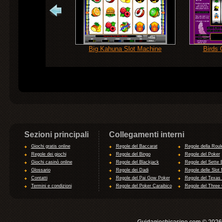
Big Kahuna Slot Machine
Birds 
Sezioni principali
Collegamenti interni
Giochi gratis online
Regole del Baccarat
Regole della Roul
Regole dei giochi
Regole del Bingo
Regole del Poker
Giochi casinò online
Regole del Blackjack
Regole del Sette
Glossario
Regole dei Dadi
Regole delle Slot
Contatti
Regole del Pai Gow Poker
Regole del Texas
Termini e condizioni
Regole del Poker Caraibico
Regole del Three