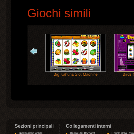
Giochi simili
Big Kahuna Slot Machine
Birds 
Sezioni principali
Collegamenti interni
Giochi gratis online
Regole del Baccarat
Regole della Roul