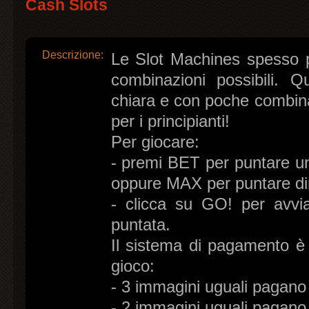
Cash Slots
Descrizione:
Le Slot Machines spesso 
combinazioni possibili. 
chiara e con poche combinaz
per i principianti!
Per giocare:
- premi BET per puntare un'
oppure MAX per puntare dir
- clicca su GO! per avvi
puntata.
Il sistema di pagamento è d
gioco:
- 3 immagini uguali pagano
- 2 immagini uguali pagano