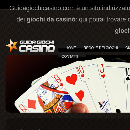
Guidagiochicasino.com è un sito indirizzat
dei
giochi da casinò
: qui potrai trovare
gioc
HOME
REGOLE DEI GIOCHI
GI
CONTATTI