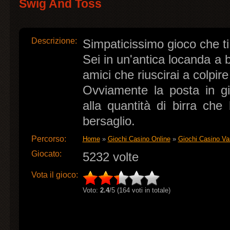
Swig And Toss
Descrizione:
Simpaticissimo gioco che ti
Sei in un'antica locanda a 
amici che riuscirai a colpir
Ovviamente la posta in g
alla quantità di birra che 
bersaglio.
Percorso:
Home
»
Giochi Casino Online
»
Giochi Casino Var
Giocato:
5232 volte
Vota il gioco:
Voto:
2.4
/5 (
164
voti in totale)