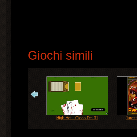
Giochi simili
High Hat - Gioco Del 31
Jurass