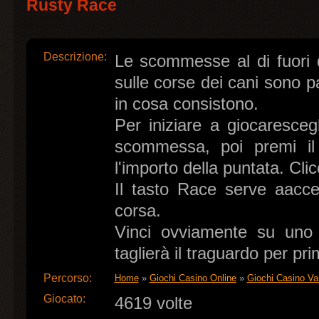
Rusty Race
Descrizione:
Le scommesse al di fuori 
sulle corse dei cani sono 
in cosa consistono.
Per iniziare a giocarescegl
scommessa, poi premi il 
l'importo della puntata. Cl
Il tasto Race serve aacce
corsa.
Vinci ovviamente su uno 
taglierà il traguardo per pri
Percorso:
Home
»
Giochi Casino Online
»
Giochi Casino Var
Giocato:
4619 volte