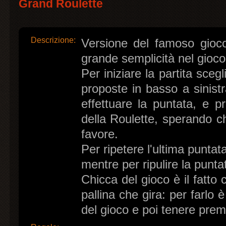
Grand Roulette
Descrizione:
Versione del famoso gioco
grande semplicità nel gioco
Per iniziare la partita scegl
proposte in basso a sinistr
effettuare la puntata, e p
della Roulette, sperando ch
favore.
Per ripetere l'ultima punta
mentre per ripulire la punt
Chicca del gioco è il fatto
pallina che gira: per farlo 
del gioco e poi tenere premu