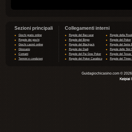
Sezioni principali
Collegamenti interni
Giochi gratis online
Regole del Baccarat
Regole della Roul
Regole dei giochi
Regole del Bingo
Regole del Poker
Giochi casinò online
Regole del Blackjack
Regole del Sette
Glossario
Regole dei Dadi
Regole delle Slot
Contatti
Regole del Pai Gow Poker
Regole del Texas
Termini e condizioni
Regole del Poker Caraibico
Regole del Three
Guidagiochicasino.com © 2026