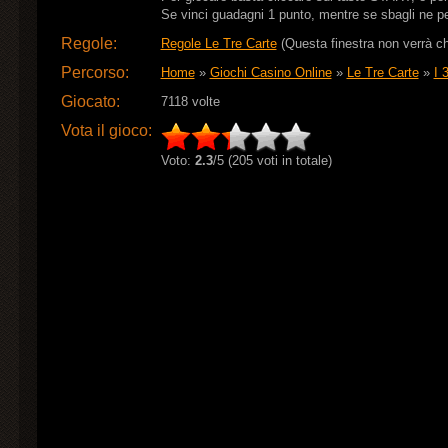
Se vinci guadagni 1 punto, mentre se sbagli ne pe
Regole:
Regole Le Tre Carte
(Questa finestra non verrà ch
Percorso:
Home
»
Giochi Casino Online
»
Le Tre Carte
»
I 
Giocato:
7118 volte
Vota il gioco:
Voto:
2.3
/5 (
205
voti in totale)