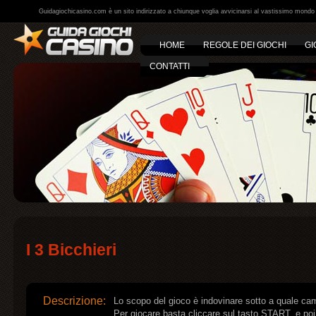
Guidagiochicasino.com è un sito indirizzato a chiunque voglia avvicinarsi al vastissimo mondo
HOME
REGOLE DEI GIOCHI
GI
CONTATTI
I 3 Bicchieri
Descrizione:
Lo scopo del gioco è indovinare sotto a quale ca
Per giocare basta cliccare sul tasto START, e poi