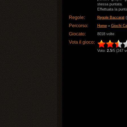
stessa puntata.
Effettuata la punt
Regole:
Regole Baccarat
(
Percorso:
Home
»
Giochi Ca
Giocato:
8018 volte
Vota il gioco:
Voto:
2.5
/5 (
247
vo