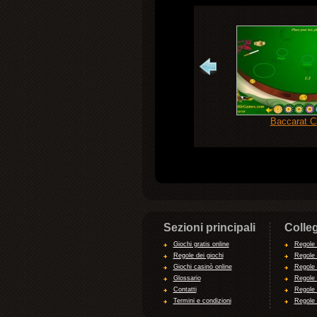
Baccarat C
Sezioni principali
Colleg
Giochi gratis online
Regole 
Regole dei giochi
Regole 
Giochi casinò online
Regole 
Glossario
Regole 
Contatti
Regole 
Termini e condizioni
Regole 