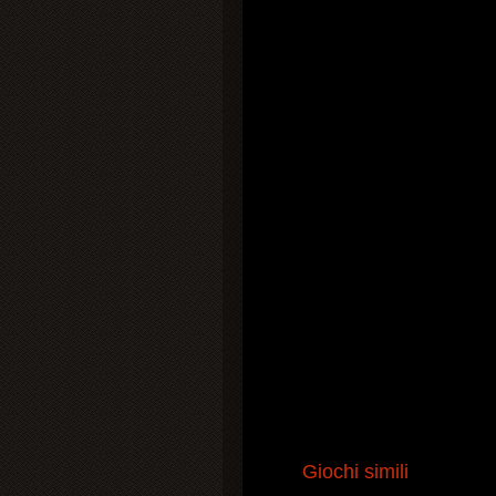
Giochi simili